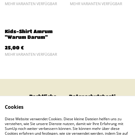
MEHR VARIANTEN VERFÜGBAR
MEHR VARIANTEN VERFÜGBAR
Kids-Shirt Amrum
"Warum Darum"
25,00 €
MEHR VARIANTEN VERFÜGBAR
Rechtliche
Datenschutzbesti
Bestimmungen
mmungen von
Cookies
SumUp
Cookie-Richtlinie
Impressum
Diese Website verwendet Cookies. Diese kleine Dateien helfen uns zu
Bezahlen &
verstehen, wie Sie unsere Dienste nutzen, damit wir Ihre Erfahrung mit
Verschicken
SumUp noch weiter verbessern können. Sie können mehr über diese
Cookies erfahren und festlegen, wie sie verwendet werden, indem Sie auf