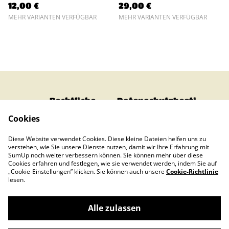
12,00 €
29,00 €
MEHR VARIANTEN VERFÜGBAR
MEHR VARIANTEN VERFÜGBAR
Rechtliche
Datenschutzbesti
Bestimmungen
mmungen von
Cookies
SumUp
Cookie-Richtlinie
Impressum
Diese Website verwendet Cookies. Diese kleine Dateien helfen uns zu
Bezahlen &
verstehen, wie Sie unsere Dienste nutzen, damit wir Ihre Erfahrung mit
Verschicken
SumUp noch weiter verbessern können. Sie können mehr über diese
Cookies erfahren und festlegen, wie sie verwendet werden, indem Sie auf
„Cookie-Einstellungen” klicken. Sie können auch unsere
Cookie-Richtlinie
lesen.
Alle zulassen
©
2026
Strunkleet