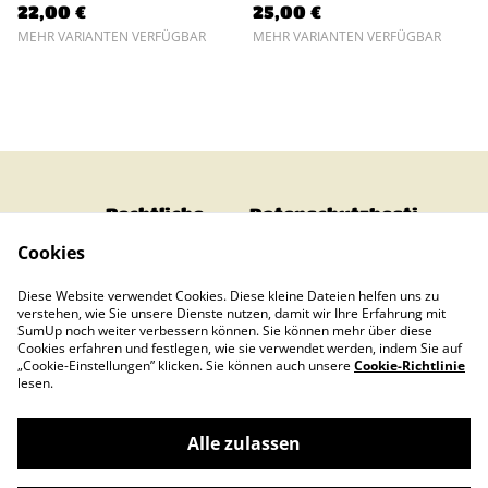
22,00 €
25,00 €
MEHR VARIANTEN VERFÜGBAR
MEHR VARIANTEN VERFÜGBAR
Rechtliche
Datenschutzbesti
Bestimmungen
mmungen von
Cookies
SumUp
Cookie-Richtlinie
Impressum
Diese Website verwendet Cookies. Diese kleine Dateien helfen uns zu
Bezahlen &
verstehen, wie Sie unsere Dienste nutzen, damit wir Ihre Erfahrung mit
Verschicken
SumUp noch weiter verbessern können. Sie können mehr über diese
Cookies erfahren und festlegen, wie sie verwendet werden, indem Sie auf
„Cookie-Einstellungen” klicken. Sie können auch unsere
Cookie-Richtlinie
lesen.
Alle zulassen
©
2026
Strunkleet